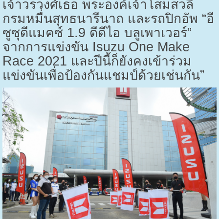
เจ้าวรวงศ์เธอ พระองค์เจ้าโสมสวลี
กรมหมื่นสุทธนารีนาถ และรถปิกอัพ “อี
ซูซุดีแมคซ์ 1.9 ดีดีไอ บลูเพาเวอร์”
จากการแข่งขัน
Isuzu One Make
Race
2021 และปีนี้ก็ยังคงเข้าร่วม
แข่งขันเพื่อป้องกันแชมป์ด้วยเช่นกัน”