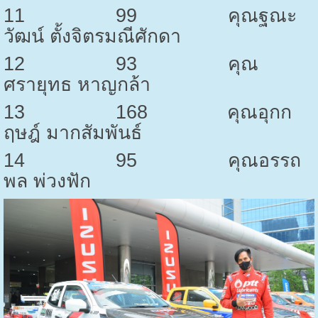
11
99
คุณฐณะ
วัฒน์ ตั้งจิตรมณีศักดา
12
93
คุณ
ศรายุทธ หาญกล้า
13
168
คุณอุกก
ฤษฎ์ มากสัมพันธ์
14
95
คุณอรรถ
พล พ่วงฟัก