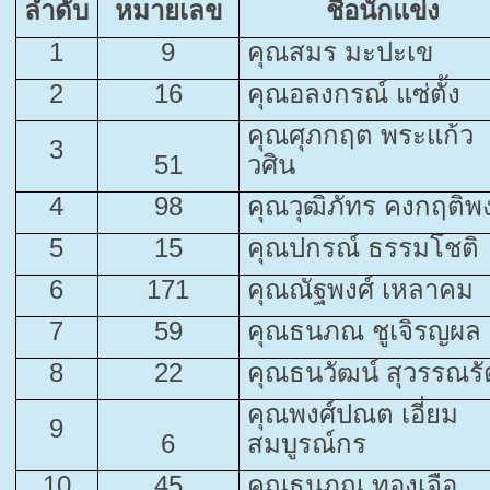
ลำดับ
หมายเลข
ชื่อนักแข่ง
1
9
คุณสมร มะปะเข
2
16
คุณอลงกรณ์ แซ่ตั้ง
คุณศุภกฤต พระแก้ว
3
51
วศิน
4
98
คุณวุฒิภัทร คงกฤติพง
5
15
คุณปกรณ์ ธรรมโชติ
6
171
คุณณัฐพงศ์ เหลาคม
7
59
คุณธนภณ ชูเจิรญผล
8
22
คุณธนวัฒน์ สุวรรณรั
คุณพงศ์ปณต เอี่ยม
9
6
สมบูรณ์กร
10
45
คุณธนภณ ทองเจือ