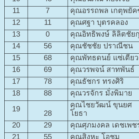
11
7
คุณอรรถพล เกตุพยัค
12
11
คุณศฐา บุตรคลอง
13
0
คุณอิทธิพงษ์ ลิลิตชัยก
14
56
คุณชัชชัย ปราณีชน
15
68
คุณพัทธดนย์ แซ่เตียว
16
69
คุณวรพจน์ สาทพันธ์
17
78
คุณธัชกร ทรงศิริ
18
88
คุณวรจักร มั่งพิมาย
คุณไชยวัฒน์ ขุนยศ
19
28
โยธา
20
29
คุณศุภมงคล เดชเพช
21
55
คุณสิงหะ โอชุม