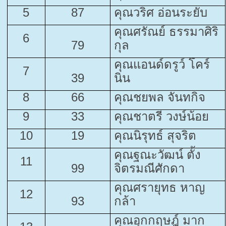
5
87
คุณวริศ อ่อนระยับ
คุณศรัณย์ ธรรมาศิริ
6
79
กุล
คุณแอนด์ดรูว์ โคร์
7
39
นิน
8
66
คุณชยพล จันทกิจ
9
33
คุณชาตรี วงษ์น้อย
10
19
คุณนิรุทธ์ สุจริต
คุณฐณะวัฒน์ ตั้ง
11
99
จิตรมณีศักดา
คุณศรายุทธ หาญ
12
93
กล้า
คุณอุกกฤษฎ์ มาก