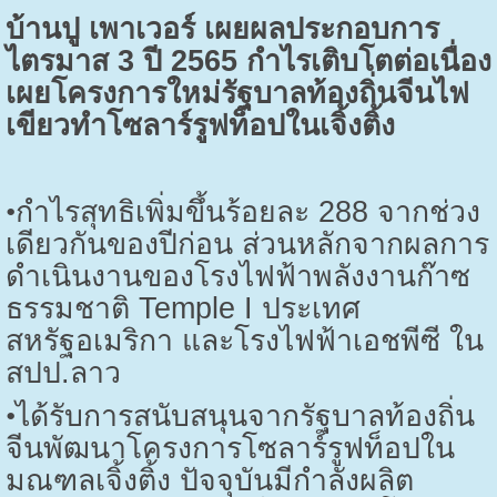
บ้านปู เพาเวอร์ เผยผลประกอบการ
ไตรมาส
3
ปี
2565
กำไรเติบโตต่อเนื่อง
เผยโครงการใหม่รัฐบาลท้องถิ่นจีนไฟ
เขียวทำโซลาร์รูฟท็อปในเจิ้งติ้ง
•
กำไรสุทธิเพิ่มขึ้นร้อยละ
288
จากช่วง
เดียวกันของปีก่อน ส่วนหลักจากผลการ
ดำเนินงานของโรงไฟฟ้าพลังงานก๊าซ
ธรรมชาติ
Temple I
ประเทศ
สหรัฐอเมริกา และโรงไฟฟ้าเอชพีซี ใน
สปป.ลาว
•
ได้รับการสนับสนุนจากรัฐบาลท้องถิ่น
จีนพัฒนาโครงการโซลาร์รูฟท็อปใน
มณฑลเจิ้งติ้ง ปัจจุบันมีกำลังผลิต