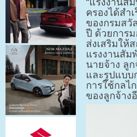
“แรงงานสัม
ครองได้สำเ
ของกรมสวัส
ปี ด้วยการม
ส่งเสริมให
แรงงานสัมพั
นายจ้าง ลู
และรูปแบบก
การใช้กลไกท
ของลูกจ้างอ