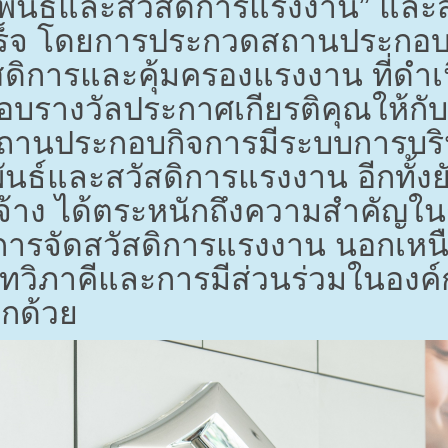
พันธ์และสวัสดิการแรงงาน” และ
ร็จ โดยการประกวดสถานประกอบก
ดิการและคุ้มครองแรงงาน ที่ดำ
อบรางวัลประกาศเกียรติคุณให้กั
้สถานประกอบกิจการมีระบบการบริห
นธ์และสวัสดิการแรงงาน อีกทั้งยั
กจ้าง ได้ตระหนักถึงความสำคัญ
ารจัดสวัสดิการแรงงาน นอกเหน
วิภาคีและการมีส่วนร่วมในองค์กร
ีกด้วย