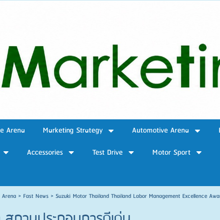
ve Arena
Marketing Strategy
Automotive Arena
Accessories
Test Drive
Motor Sport
e Arena
>
Fast News
>
Suzuki Motor Thailand Thailand Labor Management Excellence Aw
วัล สถานประกอบการดีเด่น