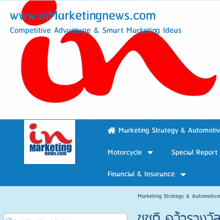
www.inMarketingnews.com
Competitive Advantage & Smart Marketing Ideas
Marketing Strategy & Automoti
Motorcycle
Special Report
Financial & Insurance
Marketing Strategy & Automotiv
ซูซูกิ คว้าราง