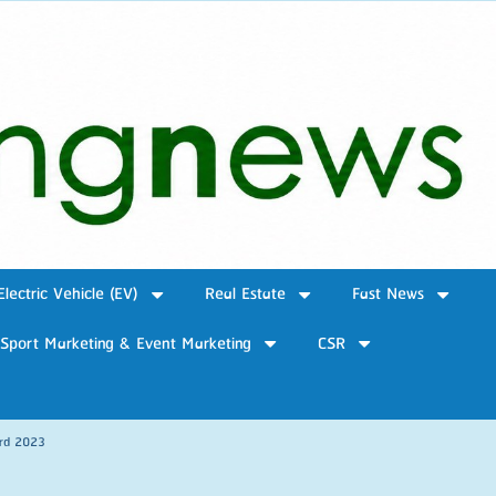
Electric Vehicle (EV)
Real Estate
Fast News
Sport Marketing & Event Marketing
CSR
ard 2023