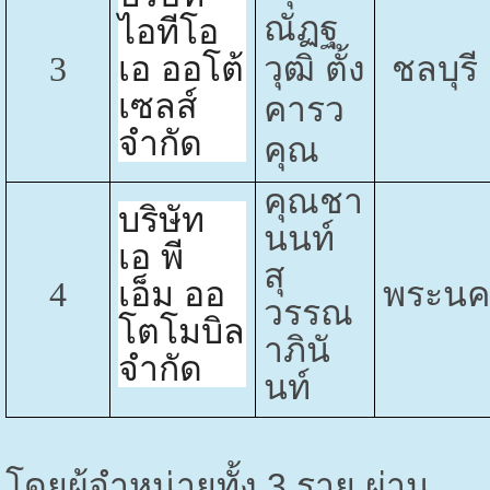
ณัฏฐ
ไอทีโอ
3
เอ ออโต้
วุฒิ ตั้ง
ชลบุรี
เซลส์
คารว
จำกัด
คุณ
คุณชา
บริษัท
นนท์
เอ พี
สุ
4
เอ็ม ออ
พระนค
วรรณ
โตโมบิล
าภินั
จำกัด
นท์
โดยผู้จำหน่ายทั้ง
3
ราย ผ่าน