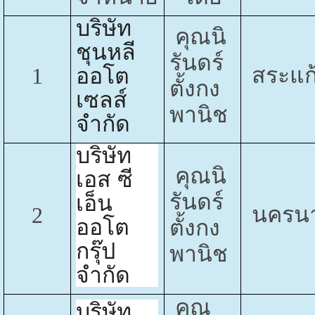
บริษัท
คุณนิ
ชุนหลี
รันดร์
สระแก
1
ออโต
ตั้งกง
เซลส์
พานิช
จำกัด
บริษัท
คุณนิ
เอส ซี
รันดร์
เอ็น
นครน
2
ออโต
ตั้งกง
กรุ๊ป
พานิช
จำกัด
คุณ
บริษัท