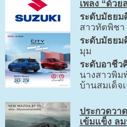
เพลง “ด้วยล
ระดับมัธยมศ
สาวทัตพิชา 
ระดับมัธยมศ
มุม
ระดับอาชีวศ
นางสาวพิมพ์
บ้านสมเด็จ
ประกวดวาดภา
เข้มแข็ง ลม