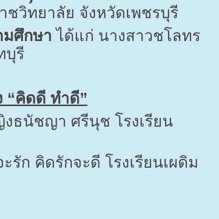
วิทยาลัย จังหวัดเพชรบุรี
ุดมศึกษา
ได้แก่ นางสาวชโลทร
บุรี
“คิดดี ทำดี”
ญิงธนัชญา ศรีนุช โรงเรียน
จะรัก คิดรักจะดี โรงเรียนเผดิม