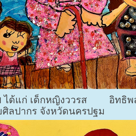
ย
ได้แก่ เด็กหญิงววรส อิทธิพลา
ยศิลปากร จังหวัดนครปฐม