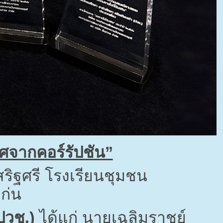
ศจากคอร์รัปชัน”
สริฐศรี โรงเรียนชุมชน
ก่น
ปวช.)
ได้แก่ นายเฉลิมราชย์