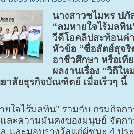
นางสาวชไมพร ปภัสร์
“ลมหายใจไร้มลทิ
วีดีโอคลิปสะท้อนค่า
หัวข้อ “ซื่อสัตย์สุจร
อาชีวศึกษา หรือเที
ผลงานเรื่อง "วิถีให
าลัยธุรกิจบัณฑิตย์ เมื่อเร็วๆ นี้
มหายใจไร้มลทิน” ร่วมกับ กรมกิ
และความมั่นคงของมนุษย์ จัดก
ผล และมอบรางวัลแก่ผู้ชนะ
4
ประเ