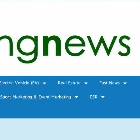
Electric Vehicle (EV)
Real Estate
Fast News
Sport Marketing & Event Marketing
CSR