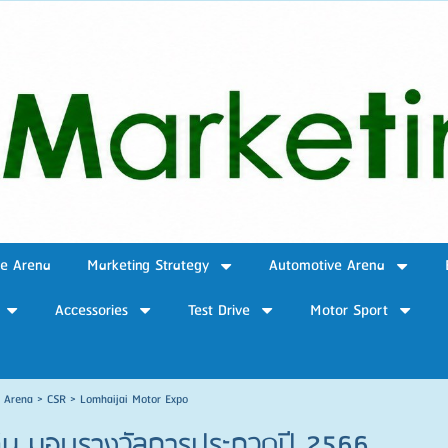
ve Arena
Marketing Strategy
Automotive Arena
Accessories
Test Drive
Motor Sport
e Arena
>
CSR
>
Lomhaijai Motor Expo
ทิน มอบรางวัลการประกวดปี 2566