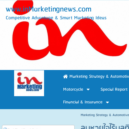
www.inMarketingnews.com
Competitive Advantage & Smart Marketing Ideas
Marketing Strategy & Automoti
Motorcycle
Special Report
Financial & Insurance
Marketing Strategy & Automotiv
ลมหายใจไร้มล