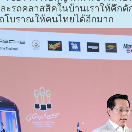
ะรถคลาสสิคในบ้านเราให้คึกคัก 
รถโบราณให้คนไทยได้อีกมาก