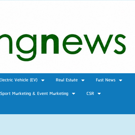
Electric Vehicle (EV)
Real Estate
Fast News
Sport Marketing & Event Marketing
CSR