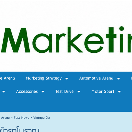
ve Arena
Marketing Strategy
Automotive Arena
Accessories
Test Drive
Motor Sport
e Arena
>
Fast News
>
Vintage Car
ำเข้ารถโบราณ