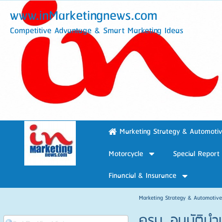
www.inMarketingnews.com
Competitive Advantage & Smart Marketing Ideas
Marketing Strategy & Automoti
Motorcycle
Special Report
Financial & Insurance
Marketing Strategy & Automotiv
ครม. อนุมัติน