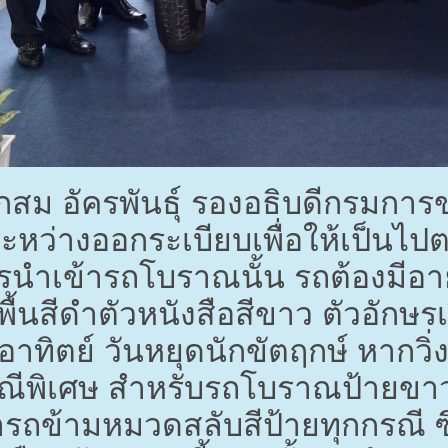
สม อัครพันธุ์ รองอธิบดีกรมการ
ระหว่างออกระเบียบเพื่อให้เป็น
นำเข้ารถโบราณนั้น รถต้องมีอายุ
ื้นสีดำตัวหนังสือสีขาว ตัวอักษรเร
อาทิตย์ วันหยุดนักขัตฤกษ์ หากว
รณีพิเศษ สำหรับรถโบราณป้ายขาว
รถข้ามหมวดสลับสีป้ายทุกกรณี ซ