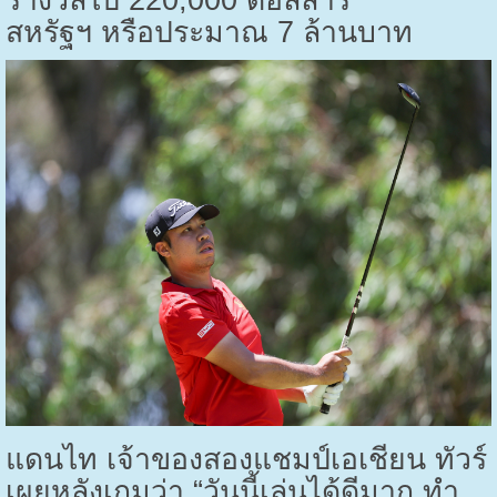
สหรัฐฯ หรือประมาณ
7
ล้านบาท
แดนไท เจ้าของสองแชมป์เอเชียน ทัวร์
เผยหลังเกมว่า “วันนี้เล่นได้ดีมาก ทำ