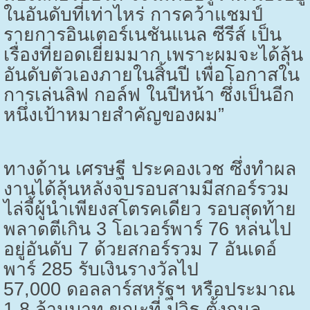
ในอันดับที่เท่าไหร่ การคว้าแชมป์
รายการอินเตอร์เนชันแนล ซีรีส์ เป็น
เรื่องที่ยอดเยี่ยมมาก เพราะผมจะได้ลุ้น
อันดับตัวเองภายในสิ้นปี เพื่อโอกาสใน
การเล่นลิฟ กอล์ฟ ในปีหน้า ซึ่งเป็นอีก
หนึ่งเป้าหมายสำคัญของผม”
ทางด้าน เศรษฐี ประคองเวช ซึ่งทำผล
งานได้ลุ้นหลังจบรอบสามมีสกอร์รวม
ไล่จี้ผู้นำเพียงสโตรคเดียว รอบสุดท้าย
พลาดตีเกิน
3
โอเวอร์พาร์
76
หล่นไป
อยู่อันดับ
7
ด้วยสกอร์รวม
7
อันเดอ์
พาร์
285
รับเงินรางวัลไป
57,000
ดอลลาร์สหรัฐฯ หรือประมาณ
1.8
ล้านบาท ขณะที่ ปวิธ ตั้งกมล