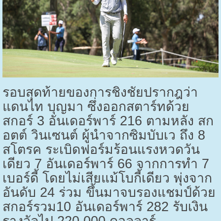
รอบสุดท้ายของการชิงชัยปรากฎว่า
แดนไท บุญมา ซึ่งออกสตาร์ทด้วย
สกอร์
3
อันเดอร์พาร์
216
ตามหลัง สก
อตต์ วินเซนต์ ผู้นำจากซิมบับเว ถึง
8
สโตรค ระเบิดฟอร์มร้อนแรงหวดวัน
เดียว
7
อันเดอร์พาร์
66
จากการทำ
7
เบอร์ดี้ โดยไม่เสียแม้โบกี้เดียว พุ่งจาก
อันดับ
24
ร่วม ขึ้นมาจบรองแชมป์ด้วย
สกอร์รวม
10
อันเดอร์พาร์
282
รับเงิน
รางวัลไป
220,000
ดอลลาร์