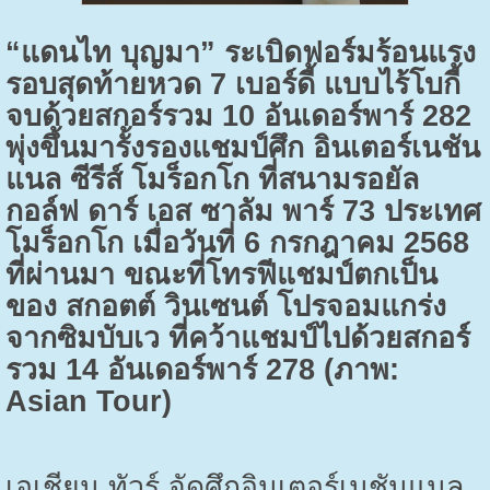
“แดนไท บุญมา” ระเบิดฟอร์มร้อนแรง
รอบสุดท้ายหวด
7
เบอร์ดี้ แบบไร้โบกี้
จบด้วยสกอร์รวม
10
อันเดอร์พาร์
282
พุ่งขึ้นมารั้งรองแชมป์ศึก อินเตอร์เนชัน
แนล ซีรีส์ โมร็อกโก ที่สนามรอยัล
กอล์ฟ ดาร์ เอส ซาลัม พาร์
73
ประเทศ
โมร็อกโก เมื่อวันที่
6
กรกฎาคม 2568
ที่ผ่านมา ขณะที่โทรฟีแชมป์ตกเป็น
ของ สกอตต์ วินเซนต์ โปรจอมแกร่ง
จากซิมบับเว ที่คว้าแชมป์ไปด้วยสกอร์
รวม
14
อันเดอร์พาร์
278 (
ภาพ:
Asian Tour)
เอเชียน ทัวร์ จัดศึกอินเตอร์เนชันแนล