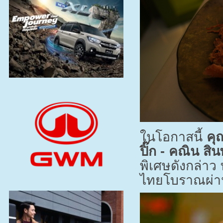
ในโอกาสนี้
คุ
ปิ๊ก
-
คณิน สินพ
พิเศษดังกล่า
ไทยโบราณผ่านก