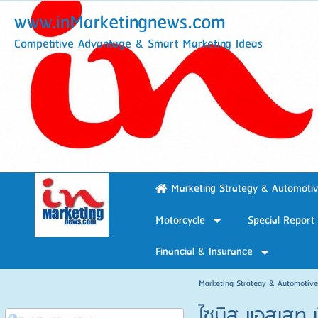
www.inMarketingnews.com
Competitive Advantage & Smart Marketing Ideas
Marketing Strategy & Automoti
Motorcycle
Special Report
Financial & Insurance
Marketing Strategy & Automotiv
ไซมิส แอสเสท เป