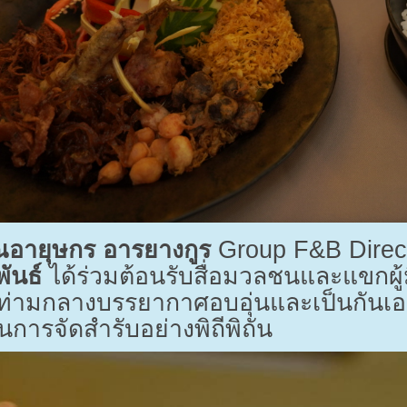
ณอายุษกร อารยางกูร
Group F&B Direc
ันธ์
ได้ร่วมต้อนรับสื่อมวลชนและแขกผู้มี
ว ท่ามกลางบรรยากาศอบอุ่นและเป็นกันเ
ารจัดสำรับอย่างพิถีพิถัน