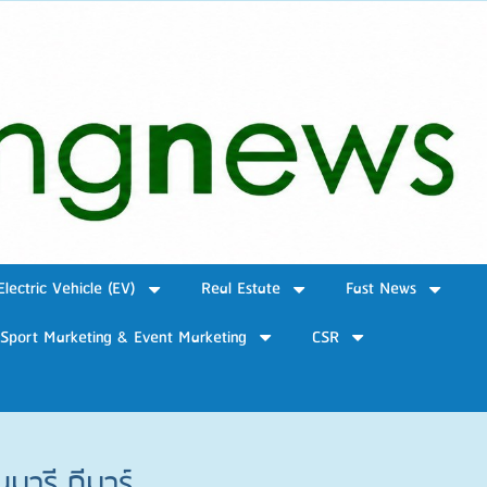
Electric Vehicle (EV)
Real Estate
Fast News
Sport Marketing & Event Marketing
CSR
นมารี กีมาร์