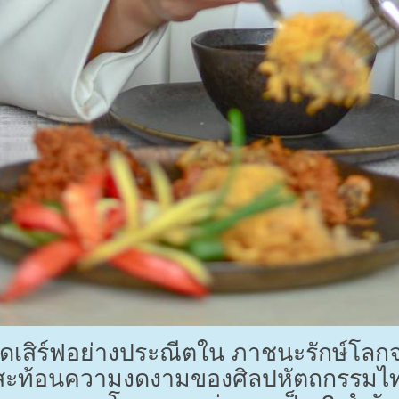
ูกจัดเสิร์ฟอย่างประณีตใน ภาชนะรักษ์โลก
น สะท้อนความงดงามของศิลปหัตถกรรมไท