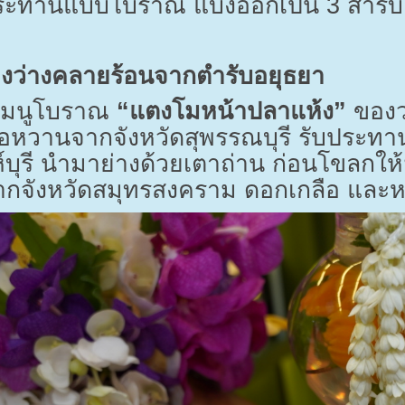
ประทานแบบโบราณ แบ่งออกเป็น
3
สำรับ
องว่างคลายร้อนจากตำรับอยุธยา
วยเมนูโบราณ
“แตงโมหน้าปลาแห้ง”
ของว่
้อหวานจากจังหวัดสุพรรณบุรี รับประทาน
ห์บุรี นำมาย่างด้วยเตาถ่าน ก่อนโขลกให
กจังหวัดสมุทรสงคราม ดอกเกลือ และห