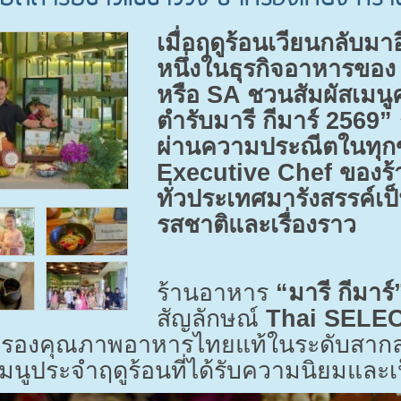
เมื่อฤดูร้อนเวียนกลับมา
หนึ่งในธุรกิจอาหารของ
หรือ
SA
ชวนสัมผัสเมนู
ตำรับมารี กีมาร์
2569”
ผ่านความประณีตในทุกขั
Executive Chef
ของร้
ทั่วประเทศมารังสรรค์เป
รสชาติและเรื่องราว
ร้านอาหาร
“มารี กีมาร์
สัญลักษณ์
Thai SELE
ับรองคุณภาพอาหารไทยแท้ในระดับสากล
นเมนูประจำฤดูร้อนที่ได้รับความนิยมและเ