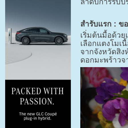
ลำดับการรับ
สำรับแรก : ข
เริ่มต้นมื้อด้
เลือกแตงโมเนื
จากจังหวัดสิง
ดอกมะพร้าวจา