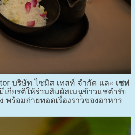
tor
บริษัท ไซมิส เทสท์ จำกัด และ
เชฟ
เกียรติให้ร่วมสัมผัสเมนูข้าวแช่ตำรับ
อง พร้อมถ่ายทอดเรื่องราวของอาหาร