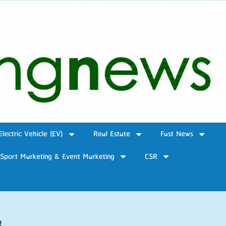
Electric Vehicle (EV)
Real Estate
Fast News
Sport Marketing & Event Marketing
CSR
8