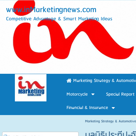
www.inMarketingnews.com
Competitive Advantage & Smart Marketing Ideas
Marketing Strategy & Automoti
Motorcycle
Special Report
Financial & Insurance
Marketing Strategy & Automotiv
มูลนิธิประทีป-