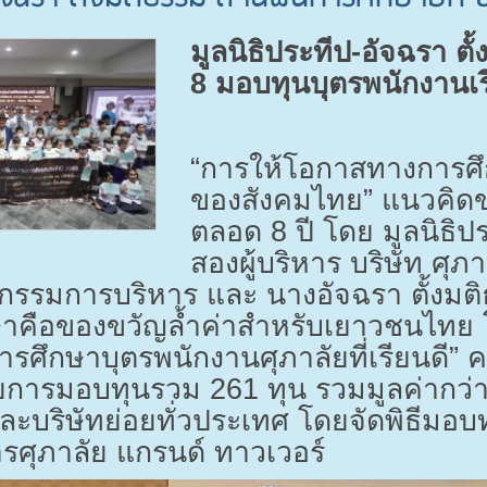
มูลนิธิประทีป-อัจฉรา ตั
8
มอบทุนบุตรพนักงานเรี
“การให้โอกาสทางการศึก
ของสังคมไทย” แนวคิดขอ
ตลอด
8
ปี โดย มูลนิธิปร
สองผู้บริหาร บริษัท ศุภ
รรมการบริหาร และ นางอัจฉรา ตั้งมติ
ึกษาคือของขวัญล้ำค่าสำหรับเยาวชนไทย
รศึกษาบุตรพนักงานศุภาลัยที่เรียนดี” 
วยการมอบทุนรวม
261
ทุน รวมมูลค่ากว่
และบริษัทย่อยทั่วประเทศ โดยจัดพิธี
รศุภาลัย แกรนด์ ทาวเวอร์