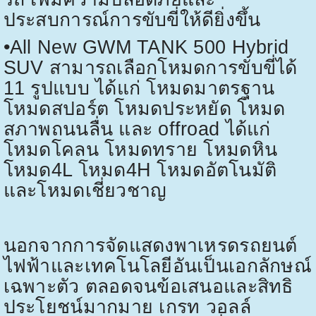
ประสบการณ์การขับขี่ให้ดียิ่งขึ้น
•All New GWM TANK 500 Hybrid
SUV
สามารถเลือกโหมดการขับขี่ได้
11
รูปแบบ ได้แก่ โหมดมาตรฐาน
โหมดสปอร์ต โหมดประหยัด โหมด
สภาพถนนลื่น และ
offroad
ได้แก่
โหมดโคลน โหมดทราย โหมดหิน
โหมด
4L
โหมด
4H
โหมดอัตโนมัติ
และโหมดเชี่ยวชาญ
นอกจากการจัดแสดงพาเหรดรถยนต์
ไฟฟ้าและเทคโนโลยีอันเป็นเอกลักษณ์
เฉพาะตัว ตลอดจนข้อเสนอและสิทธิ
ประโยชน์มากมาย เกรท วอลล์