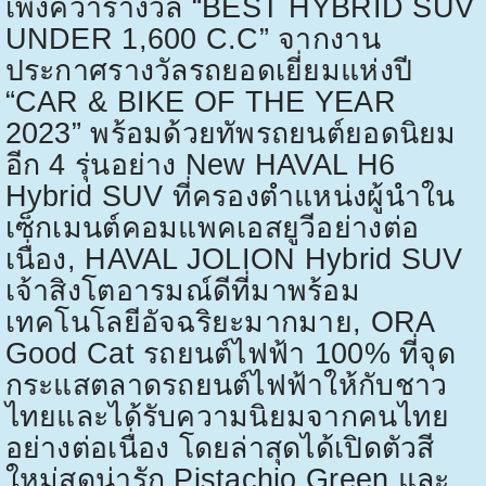
เพิ่งคว้ารางวัล “
BEST HYBRID SUV
UNDER 1,600 C.C”
จากงาน
ประกาศรางวัลรถยอดเยี่ยมแห่งปี
“
CAR & BIKE OF THE YEAR
2023”
พร้อมด้วยทัพรถยนต์ยอดนิยม
อีก
4
รุ่นอย่าง
New HAVAL H6
Hybrid SUV
ที่ครองตำแหน่งผู้นำใน
เซ็กเมนต์คอมแพคเอสยูวีอย่างต่อ
เนื่อง
, HAVAL JOLION Hybrid SUV
เจ้าสิงโตอารมณ์ดีที่มาพร้อม
เทคโนโลยีอัจฉริยะมากมาย
, ORA
Good Cat
รถยนต์ไฟฟ้า
100%
ที่จุด
กระแสตลาดรถยนต์ไฟฟ้าให้กับชาว
ไทยและได้รับความนิยมจากคนไทย
อย่างต่อเนื่อง โดยล่าสุดได้เปิดตัวสี
ใหม่สุดน่ารัก
Pistachio Green
และ