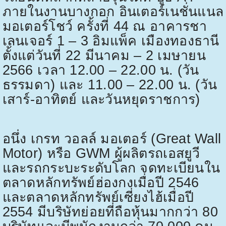
ภายในงานบางกอก อินเตอร์เนชั่นแนล
มอเตอร์โชว์ ครั้งที่
44
ณ อาคารชา
เลนเจอร์
1 – 3
อิมแพ็ค เมืองทองธานี
ตั้งแต่วันที่
22
มีนาคม –
2
เมษายน
2566
เวลา
12.00 – 22.00
น. (วัน
ธรรมดา) และ
11.00 – 22.00
น. (วัน
เสาร์-อาทิตย์ และวันหยุดราชการ)
อนึ่ง เกรท วอลล์ มอเตอร์ (
Great Wall
Motor)
หรือ
GWM
ผู้ผลิตรถเอสยูวี
และรถกระบะระดับโลก จดทะเบียนใน
ตลาดหลักทรัพย์ฮ่องกงเมื่อปี
2546
และ
ตลาดหลักทรัพย์เซี่ยงไฮ้เมื่อปี
2554
มีบริษัทย่อยที่ถือหุ้นมากกว่า
80