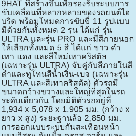
9HAT
ที่สร้างขึ้นเพื่อรองรับระบบการ
ขับเคลื่อนที่หลากหลายของรถยนต์ไฮ
บริด พร้อมโหมดการขับขี่
11
รูปแบบ
มีด้วยกันทั้งหมด
2
รุ่น ได้แก่ รุ่น
ULTRA
และรุ่น
PRO
และมีสีภายนอก
ให้เลือกทั้งหมด
5
สี ได้แก่ ขาว ดำ
เทา แดง และสีใหม่เทาคริสตัล
(เฉพาะรุ่น
ULTRA)
จับคู่กับสีภายในสี
ดำและทูโทนสีน้ำเงิน-เบจ (เฉพาะรุ่น
ULTRA
และสีเทาคริสตัล) ตัวรถมี
ขนาดกว้างขวางและใหญ่ที่สุดในรถ
ระดับเดียวกัน โดยมิติตัวรถอยู่ที่
1,934 x 5,078 x 1,905
มม. (กว้าง
x
ยาว
x
สูง) ระยะฐานล้อ
2,850
มม.
การออกแบบระบบกันสะเทือนหน้า
แบบอิสระ ดับเบิ้ล ครอส อาร์ม และ