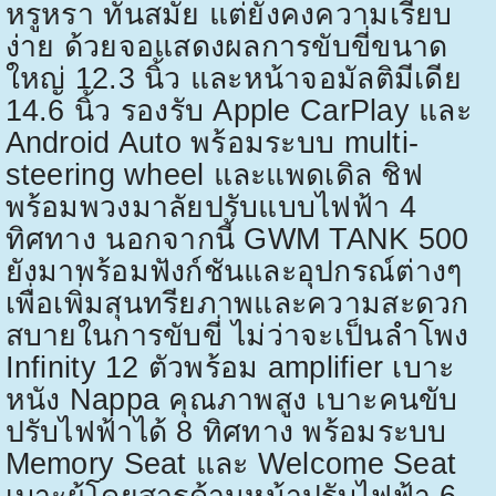
หรูหรา ทันสมัย แต่ยังคงความเรียบ
ง่าย ด้วยจอแสดงผลการขับขี่ขนาด
ใหญ่
12.3
นิ้ว และหน้าจอมัลติมีเดีย
14.6
นิ้ว รองรับ
Apple CarPlay
และ
Android Auto
พร้อมระบบ
multi-
steering wheel
และแพดเดิล ชิฟ
พร้อมพวงมาลัยปรับแบบไฟฟ้า
4
ทิศทาง นอกจากนี้
GWM TANK 500
ยังมาพร้อมฟังก์ชันและอุปกรณ์ต่างๆ
เพื่อเพิ่มสุนทรียภาพและความสะดวก
สบายในการขับขี่ ไม่ว่าจะเป็นลำโพง
Infinity 12
ตัวพร้อม
amplifier
เบาะ
หนัง
Nappa
คุณภาพสูง เบาะคนขับ
ปรับไฟฟ้าได้
8
ทิศทาง พร้อมระบบ
Memory Seat
และ
Welcome Seat
เบาะผู้โดยสารด้านหน้าปรับไฟฟ้า
6