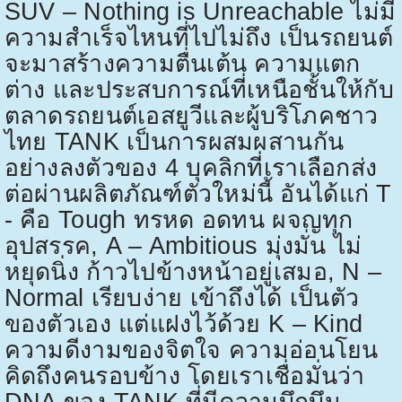
SUV – Nothing is Unreachable
ไม่มี
ความสำเร็จไหนที่ไปไม่ถึง เป็นรถยนต์
จะมาสร้างความตื่นเต้น ความแตก
ต่าง และประสบการณ์ที่เหนือชั้นให้กับ
ตลาดรถยนต์เอสยูวีและผู้บริโภคชาว
ไทย
TANK
เป็นการผสมผสานกัน
อย่างลงตัวของ
4
บุคลิกที่เราเลือกส่ง
ต่อผ่านผลิตภัณฑ์ตัวใหม่นี้ อันได้แก่
T
-
คือ
Tough
ทรหด อดทน ผจญทุก
อุปสรรค
, A – Ambitious
มุ่งมั่น ไม่
หยุดนิ่ง ก้าวไปข้างหน้าอยู่เสมอ
, N –
Normal
เรียบง่าย เข้าถึงได้ เป็นตัว
ของตัวเอง แต่แฝงไว้ด้วย
K – Kind
ความดีงามของจิตใจ ความอ่อนโยน
คิดถึงคนรอบข้าง โดยเราเชื่อมั่นว่า