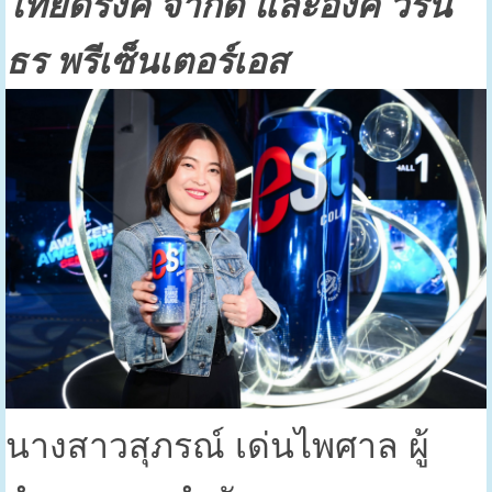
ไทยดริ้งค์ จำกัด และอิ้งค์ วรัน
ธร พรีเซ็นเตอร์เอส
นางสาวสุภรณ์ เด่นไพศาล ผู้