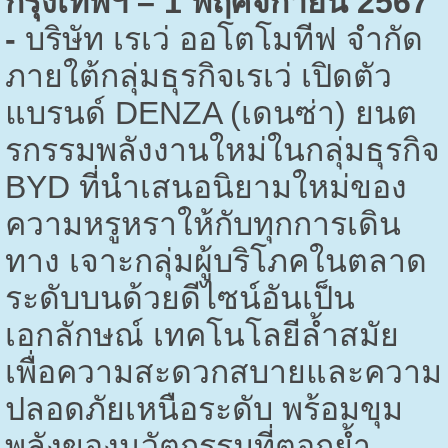
กรุงเทพฯ –
1
พฤศจิกายน
2567
-
บริษัท เรเว่ ออโตโมทีฟ จำกัด
ภายใต้กลุ่มธุรกิจเรเว่ เปิดตัว
แบรนด์
DENZA (
เดนซ่า) ยนต
รกรรมพลังงานใหม่ในกลุ่มธุรกิจ
BYD
ที่นำเสนอนิยามใหม่ของ
ความหรูหราให้กับทุกการเดิน
ทาง เจาะกลุ่มผู้บริโภคในตลาด
ระดับบนด้วยดีไซน์อันเป็น
เอกลักษณ์ เทคโนโลยีล้ำสมัย
เพื่อความสะดวกสบาย
และความ
ปลอดภัยเหนือระดับ พร้อมขุม
พลังของนวัตกรรมที่ตอกย้ำ