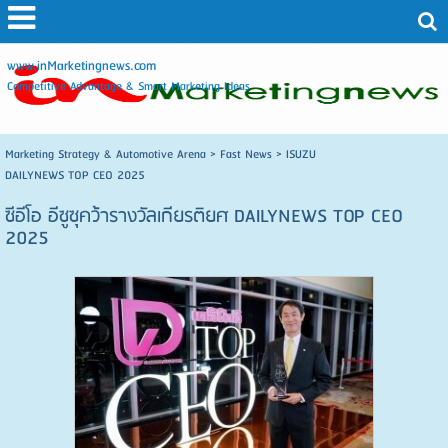
www.inMarketingnews.com
Competitive Advantage & Smart Marketing Ideas
Marketing Strategy & Automotive Arena
>
Fast News
>
ISUZU
DAILYNEWS TOP CEO 2025
ซีอีโอ อีซูซุคว้ารางวัลเกียรติยศ DAILYNEWS TOP CEO
2025