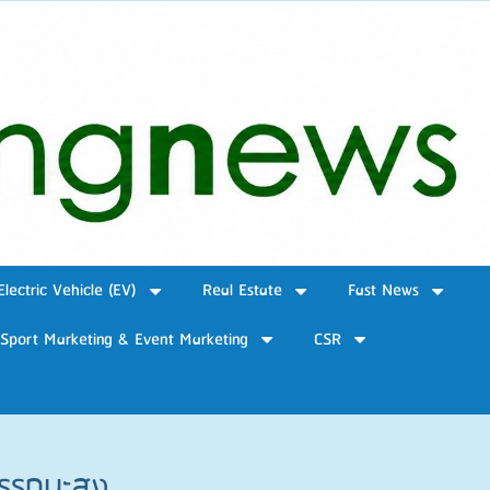
Electric Vehicle (EV)
Real Estate
Fast News
Sport Marketing & Event Marketing
CSR
มรรถนะสูง