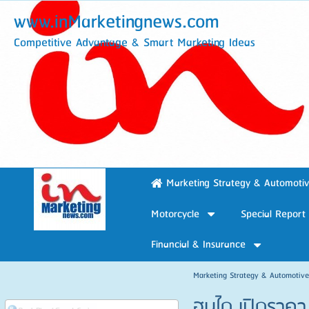
www.inMarketingnews.com
Competitive Advantage & Smart Marketing Ideas
Marketing Strategy & Automoti
Motorcycle
Special Report
Financial & Insurance
Marketing Strategy & Automotiv
ฮุนได เปิดราคา