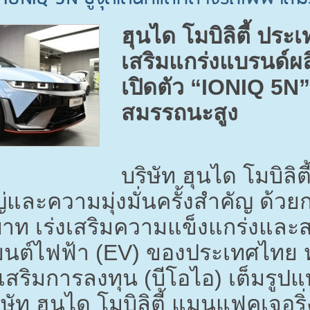
ฮุนได โมบิลิตี้ ประ
เสริมแกร่งแบรนด์ผ
เปิดตัว “
IONIQ 5N
สมรรถนะสูง
บริษัท ฮุนได โมบิลิ
่และความมุ่งมั่นครั้งสำคัญ ด้วย
าท เร่งเสริมความแข็งแกร่งและ
นต์ไฟฟ้า (
EV)
ของประเทศไทย ห
สริมการลงทุน (บีโอไอ) เต็มรูปแบ
ิษัท ฮุนได โมบิลิตี้ แมนูแฟคเจอริ