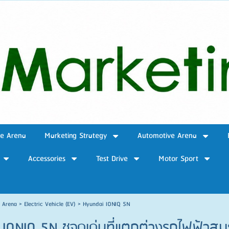
ve Arena
Marketing Strategy
Automotive Arena
Accessories
Test Drive
Motor Sport
e Arena
>
Electric Vehicle (EV)
>
Hyundai IONIQ 5N
 IONIQ 5N ชูจุดเด่นที่แตกต่างรถไฟฟ้าส