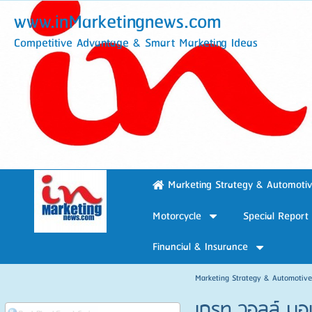
www.inMarketingnews.com
Competitive Advantage & Smart Marketing Ideas
Marketing Strategy & Automoti
Motorcycle
Special Report
Financial & Insurance
Marketing Strategy & Automotiv
เกรท วอลล์ มอเ