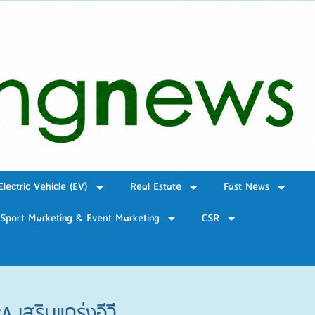
Electric Vehicle (EV)
Real Estate
Fast News
Sport Marketing & Event Marketing
CSR
เสริมแกร่งอีวี