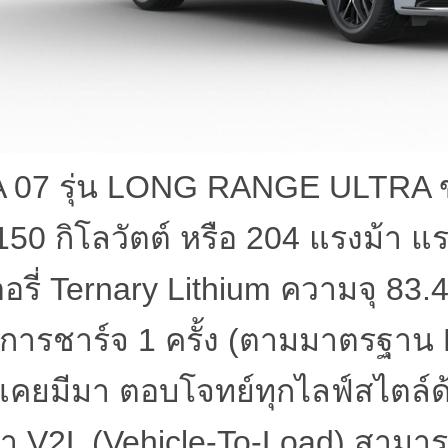
 07
รุ่น
LONG RANGE ULTRA
150
กิโลวัตต์ หรือ
204
แรงม้า แร
อรี่
Ternary Lithium
ความจุ
83.
อการชาร์จ
1
ครั้ง (ตามมาตรฐาน
์ เคยมีมา ตอบโจทย์ทุกไลฟ์สไตล
้า
V2L (Vehicle-To-Load)
สามาร