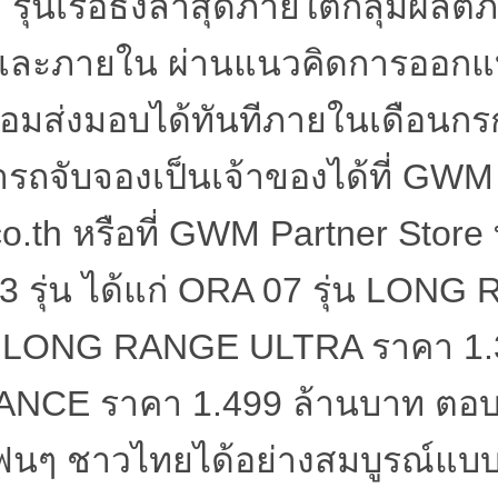
รุ่นเรือธงล่าสุดภายใต้กลุ่มผลิต
กและภายใน ผ่านแนวคิดการออกแ
้อมส่งมอบได้ทันทีภายในเดือน
รถจับจองเป็นเจ้าของได้ที่
GWM a
o.th
หรือที่
GWM Partner Store
3
รุ่น ได้แก่
ORA 07
รุ่น
LONG 
น
LONG RANGE ULTRA
ราคา
1
ANCE
ราคา
1.499
ล้านบาท ตอบ
นๆ ชาวไทยได้อย่างสมบูรณ์แบ