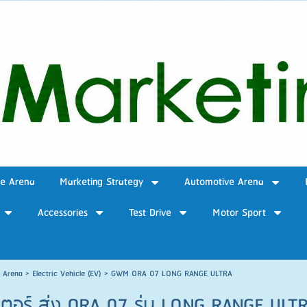
ve Arena
Marketing Strategy
Automotive Arena
Accessories
Test Drive
Motor Sport
e Arena
>
Electric Vehicle (EV)
>
GWM ORA 07 LONG RANGE ULTRA
ตอร์ ส่ง ORA 07 รุ่น LONG RANGE ULTRA 