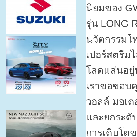
นิยมของ
G
รุ่น
LONG 
นวัตกรรมใหม่
เปอร์สตรีมไ
โลดแล่นอยู
เราขอขอบคุ
วอลล์ มอเตอ
และยกระดับ
การเติบโตข