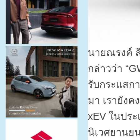
นายณรงค์ ส
กล่าวว่า “
G
รับกระแสการ
มา เรายังคง
xEV
ในประเ
นิเวศยานยน