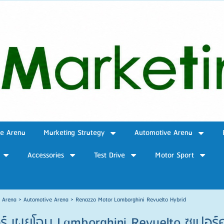
ve Arena
Marketing Strategy
Automotive Arena
Accessories
Test Drive
Motor Sport
e Arena
>
Automotive Arena
>
Renazzo Motor Lamborghini Revuelto Hybrid
์ เผยโฉม Lamborghini Revuelto ซูเปอร์