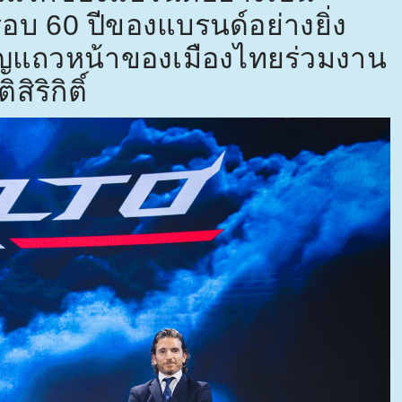
รอบ
60
ปีของแบรนด์อย่างยิ่ง
คัญแถวหน้าของเมืองไทยร่วมงาน
ริกิติ์