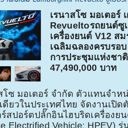
เรนาสโซ มอเตอร์
Revuelto
รถยนต์ซูเ
เครื่องยนต์
V12
สมร
เฉลิมฉลองครบรอ
การประชุมแห่งชาติสิ
47,490,000
บาท
สโซ มอเตอร์ จำกัด ตัวแทนจำหน่า
ดียวในประเทศไทย จัดงานเปิดต
ร์สปอร์ตปลั๊กอินไฮบริดเครื่องยน
e Electrified Vehicle: HPEV)
รุ