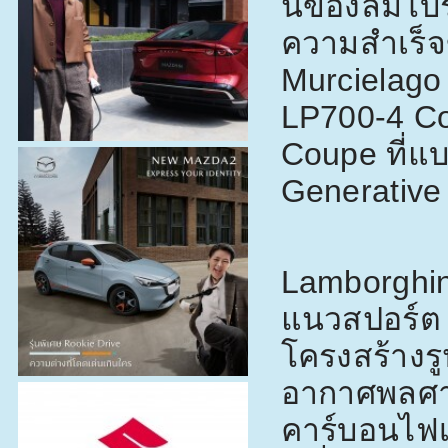
นของลัมโบร
ความสำเร็จ
Murcielago
LP700-4 Co
Coupe
ที่
Generative
Lamborghin
แนวสปอร์ต 
โครงสร้างร
อากาศพลศาส
คาร์บอนไฟเ