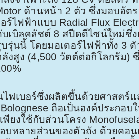
 Motor
ด้านหน้า
2
ตัว ซึ่งมอบอัตร
ตอร์ไฟฟ้าแบบ
Radial Flux Elect
ดับเบิลคลัชต์
8
สปีดดีไซน์ใหม่ซึ่
ูบรุ่นนี้ โดยมอเตอร์ไฟฟ้าทั้ง
3
ตั
ังสูง (
4,500
วัตต์ต่อกิโลกรัม) 
100%
นไฟเบอร์ซึ่งผลิตขึ้นด้วยศาสตร์แล
 Bolognese
ถือเป็นองค์ประกอบใ
ไม่เพียงใช้กับส่วนโครง
Monofuse
กอบหลายส่วนของตัวถัง ด้วยคอนเ