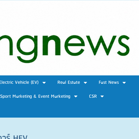
Electric Vehicle (EV)
Real Estate
Fast News
Sport Marketing & Event Marketing
CSR
คาร์ HEV