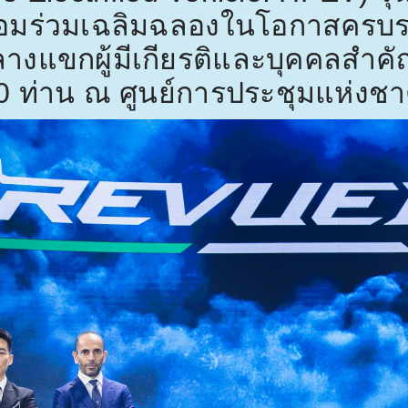
้อมร่วมเฉลิมฉลองในโอกาสครบ
ลางแขกผู้มีเกียรติและบุคคลสำ
0
ท่าน ณ ศูนย์การประชุมแห่งชาติสิ