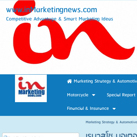
www.inMarketingnews.com
Competitive Advantage & Smart Marketing Ideas
Marketing Strategy & Automoti
Motorcycle
Special Report
Financial & Insurance
Marketing Strategy & Automotiv
เรนาสโซ มอเตอร