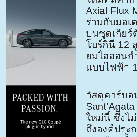
Axial Flux
ร่วมกับมอเ
บนชุดเกียร์
โบร์กินี
12
ส
ยมไอออนกำล
แบบไฟฟ้า
วัสดุคาร์บอ
Sant’Agata
ใหม่นี้ ซึ่ง
ถึงองค์ประ