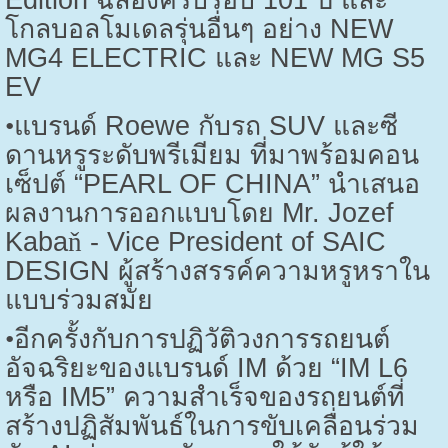
Edition
ฉลองครบรอบ
101
ปี และ
โกลบอลโมเดลรุ่นอื่นๆ อย่าง
NEW
MG4 ELECTRIC
และ
NEW MG S5
EV
•
แบรนด์
Roewe
กับรถ
SUV
และซี
ดานหรูระดับพรีเมียม ที่มาพร้อมคอน
เซ็ปต์ “
PEARL OF CHINA”
นำเสนอ
ผลงานการออกแบบโดย
Mr. Jozef
Kaba
ň
- Vice President of SAIC
DESIGN
ผู้สร้างสรรค์ความหรูหราใน
แบบร่วมสมัย
•
อีกครั้งกับการปฏิวัติวงการรถยนต์
อัจฉริยะของแบรนด์
IM
ด้วย “
IM L6
หรือ
IM5”
ความสำเร็จของรถยนต์ที่
สร้างปฏิสัมพันธ์ในการขับเคลื่อนร่วม