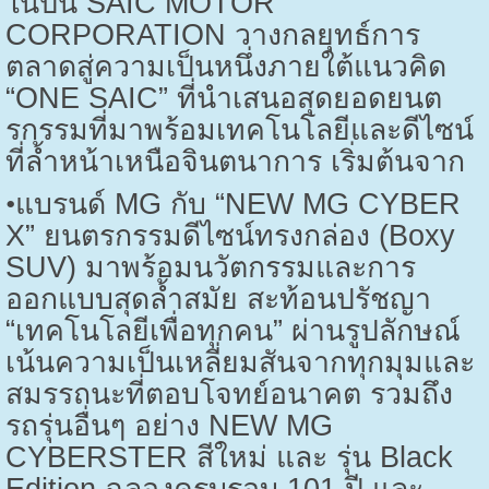
ในปีนี้
SAIC MOTOR
CORPORATION
วางกลยุทธ์การ
ตลาดสู่ความเป็นหนึ่งภายใต้แนวคิด
“
ONE SAIC”
ที่นำเสนอสุดยอดยนต
รกรรมที่มาพร้อมเทคโนโลยีและดีไซน์
ที่ล้ำหน้าเหนือจินตนาการ เริ่มต้นจาก
•
แบรนด์
MG
กับ “
NEW MG CYBER
X”
ยนตรกรรมดีไซน์ทรงกล่อง (
Boxy
SUV)
มาพร้อมนวัตกรรมและการ
ออกแบบสุดล้ำสมัย สะท้อนปรัชญา
“เทคโนโลยีเพื่อทุกคน” ผ่านรูปลักษณ์
เน้นความเป็นเหลี่ยมสันจากทุกมุมและ
สมรรถนะที่ตอบโจทย์อนาคต รวมถึง
รถรุ่นอื่นๆ อย่าง
NEW MG
CYBERSTER
สีใหม่ และ รุ่น
Black