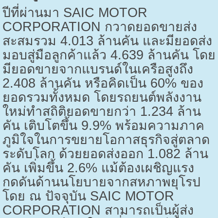
ปีที่ผ่านมา
SAIC MOTOR
CORPORATION
กวาดยอดขายส่ง
สะสมรวม
4.013
ล้านคัน และมียอดส่ง
มอบสู่มือลูกค้าแล้ว
4.639
ล้านคัน โดย
มียอดขายจากแบรนด์ในเครือสูงถึง
2.408
ล้านคัน หรือคิดเป็น
60%
ของ
ยอดรวมทั้งหมด โดยรถยนต์พลังงาน
ใหม่ทำสถิติยอดขายกว่า
1.234
ล้าน
คัน เติบโตขึ้น
9.9%
พร้อมความภาค
ภูมิใจในการขยายโอกาสธุรกิจสู่ตลาด
ระดับโลก ด้วยยอดส่งออก
1.082
ล้าน
คัน เพิ่มขึ้น
2.6%
แม้ต้องเผชิญแรง
กดดันด้านนโยบายจากสหภาพยุโรป
โดย ณ ปัจจุบัน
SAIC MOTOR
CORPORATION
สามารถเป็นผู้ส่ง